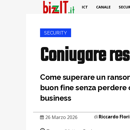
ICT
CANALE
SECUR
SECURITY
Coniugare res
Come superare un ransom
buon fine senza perdere c
business
di
Riccardo Flor
26 Marzo 2026