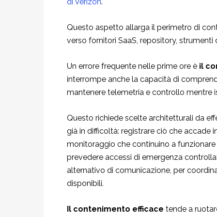
di Verizon
.
Questo aspetto allarga il perimetro di con
verso fornitori SaaS, repository, strumenti
Un errore frequente nelle prime ore è
il c
interrompe anche la capacità di comprend
mantenere telemetria e controllo mentre iso
Questo richiede scelte architetturali da ef
già in difficoltà: registrare ciò che accade
monitoraggio che continuino a funzionar
prevedere accessi di emergenza controllati
alternativo di comunicazione, per coordina
disponibili.
Il contenimento efficace
tende a ruotare