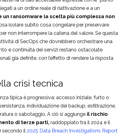
llegati a un ordine reale di
riattivazione e a un
e un ransomware la scelta più complessa non
sa isolare subito cosa congelare per preservare
per non interrompere la catena del valore. Se questa
 attività di SecOps che dovrebbero orchestrare una
to e continuità dei servizi restano ostacolate
onali già definite, con l’effetto di rendere la risposta
a crisi tecnica
tipica è progressiva: accesso iniziale, furto o
ersistenza, individuazione dei backup, esfiltrazione,
fratura o sabotaggio. A ciò si aggiunge
il rischio
ento di terze parti,
raddoppiato tra il 2024 e il
i) secondo il
2025 Data Breach Investigations Report