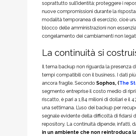
soprattutto sull’identità; proteggere i reposi
nuove compromissioni durante la risposta.
modalità temporanea di esercizio, cioè una
blocco delle amministrazioni non essenziali
congelamento dei cambiamenti non legati a
La continuità si costr
Il tema backup non riguarda la presenza di c
tempi compatibili con il business. I dati p
ancora fragile. Secondo
Sophos, (
The St
segmento entreprise il costo medio di rip
riscatto, è pari a 1,84 milioni di dollari e 
una settimana. L’uso dei backup per recupe
segnale evidente della difficoltà di fidars
repository. La continuità dipende, infatti, d
in un ambiente che non reintroduca 