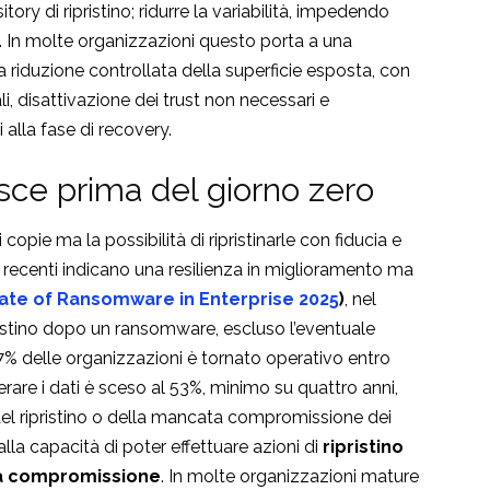
tory di ripristino; ridurre la variabilità, impedendo
 In molte organizzazioni questo porta a una
 riduzione controllata della superficie esposta, con
, disattivazione dei trust non necessari e
lla fase di recovery.
uisce prima
del giorno zero
opie ma la possibilità di ripristinarle con fiducia e
iù recenti indicano una resilienza in miglioramento ma
ate of Ransomware in Enterprise 2025
)
, nel
ristino dopo un ransomware, escluso l’eventuale
il 47% delle organizzazioni è tornato operativo entro
rare i dati è sceso al 53%, minimo su quattro anni,
i del ripristino o della mancata compromissione dei
alla capacità di poter effettuare azioni di
ripristino
la compromissione
. In molte organizzazioni mature