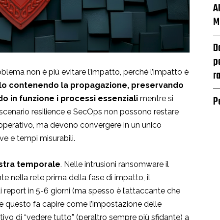
A
M
D
p
r
lema non è più evitare l’impatto, perché l’impatto è
lo contenendo la propagazione, preservando
P
do in funzione i processi essenziali
mentre si
o scenario resilience e SecOps non possono restare
o operativo, ma devono convergere in un unico
ve e tempi misurabili.
estra temporale
. Nelle intrusioni ransomware il
nella rete prima della fase di impatto, il
i report in 5-6 giorni (ma spesso è l’attaccante che
e questo fa capire come l’impostazione delle
vo di “vedere tutto” (peraltro sempre più sfidante) a