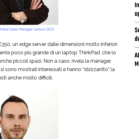
I
o
S
hnical Sales Manager Lenovo DCG
d
350, un edge server dalle dimensioni molto inferiori
amente poco più grande di un laptop ThinkPad ,che lo
A
anche piccoli spazi. Non a caso, rivela la manager,
M
si sono mostrati interessati e hanno “sbizzarrito” la
sti anche molto difficili.