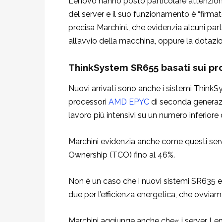
Lenovo hanno posto particolare attenzione
del server e il suo funzionamento è “firmat
precisa Marchini., che evidenzia alcuni par
all’avvio della macchina, oppure la dotazi
ThinkSystem SR655 basati sui pr
Nuovi arrivati sono anche i sistemi Thin
processori
AMD EPYC
di seconda generazio
lavoro più intensivi su un numero inferiore d
Marchini evidenzia anche come questi serve
Ownership (TCO) fino al 46%.
Non è un caso che i nuovi sistemi SR635 e
due per l’efficienza energetica, che ovviam
Marchini aggiunge anche che« i server 