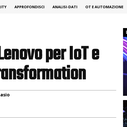
ITY
APPROFONDISCI
ANALISI-DATI
OT E AUTOMAZIONE
enovo per IoT e
Transformation
lasio