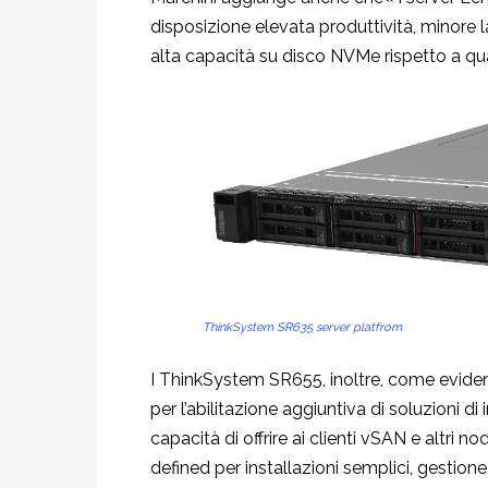
disposizione elevata produttività, minore l
alta capacità su disco NVMe rispetto a qua
ThinkSystem SR635 server platfrom
I ThinkSystem SR655, inoltre, come eviden
per l’abilitazione aggiuntiva di soluzioni d
capacità di offrire ai clienti vSAN e altri n
defined per installazioni semplici, gestione