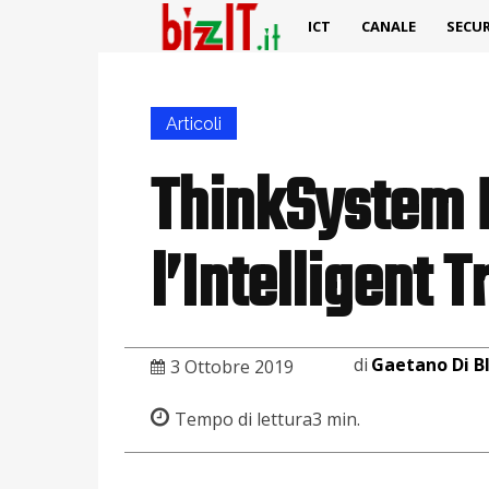
ICT
CANALE
SECUR
Articoli
ThinkSystem L
l’Intelligent 
di
Gaetano Di B
3 Ottobre 2019
Tempo di lettura
3
min.