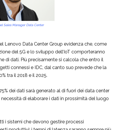
el Sales Manager Data Center
del Lenovo Data Center Group evidenza che, come
oduzione del 5G e lo sviluppo dell’IoT comporteranno
 di dati. Più precisamente si calcola che entro il
getti connessi e IDC, dal canto suo prevede che la
% tra il 2018 e il 2025.
5% dei dati sarà generato al di fuori dei data center
necessità di elaborare i dati in prossimità del luogo
tti i sistemi che devono gestire processi
esti produttivi: i tempi di latenza saranno sempre più