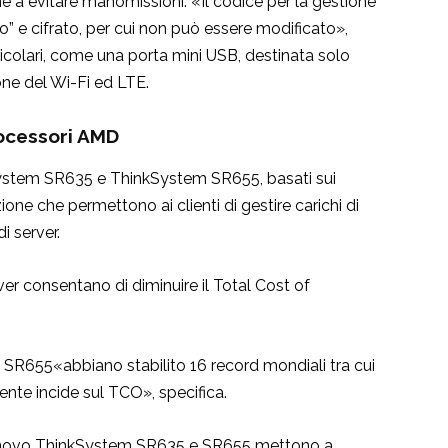
 a evitare manomissioni. «Il codice per la gestione
o” e cifrato, per cui non può essere modificato»,
ticolari, come una porta mini USB, destinata solo
one del Wi-Fi ed LTE.
ocessori AMD
kSystem SR635 e ThinkSystem SR655, basati sui
ne che permettono ai clienti di gestire carichi di
i server.
r consentano di diminuire il Total Cost of
 SR655«abbiano stabilito 16 record mondiali tra cui
ente incide sul TCO», specifica.
Lenovo ThinkSystem SR635 e SR655 mettono a