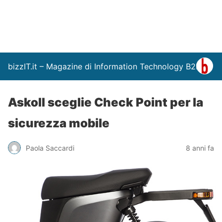
bizzIT.it – Magazine di Information Technology B2B
Askoll sceglie Check Point per la
sicurezza mobile
Paola Saccardi
8 anni fa