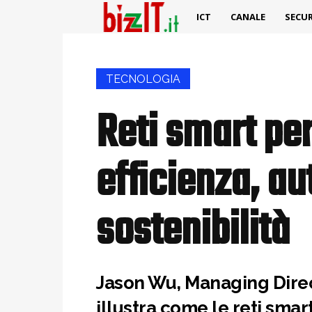
ICT
CANALE
SECUR
TECNOLOGIA
Reti smart per
efficienza, a
sostenibilità
Jason Wu, Managing Direc
illustra come le reti smar