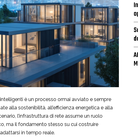
I
o
S
d
A
M
i intelligenti è un processo ormai avviato e sempre
te alla sostenibilità, all’efficienza energetica e alla
enario, l’infrastruttura di rete assume un ruolo
co, ma il fondamento stesso su cui costruire
adattarsi in tempo reale.