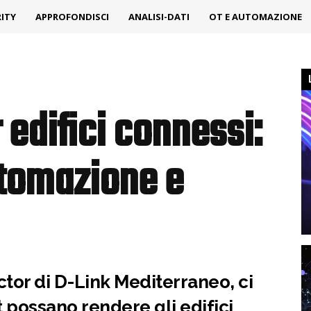
ITY
APPROFONDISCI
ANALISI-DATI
OT E AUTOMAZIONE
 edifici connessi:
utomazione e
tor di D-Link Mediterraneo, ci
t possano rendere gli edifici